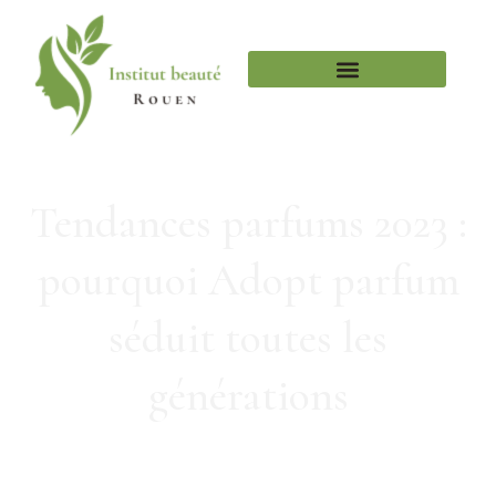
Tendances parfums 2023 :
pourquoi Adopt parfum
séduit toutes les
générations